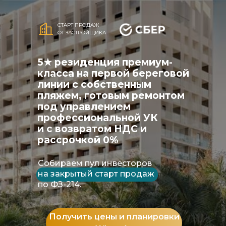
СТАРТ ПРОДАЖ
ОТ ЗАСТРОЙЩИКА
5★ резиденция премиум-
класса на первой береговой
линии с собственным
пляжем, готовым ремонтом
под управлением
профессиональной УК
и с возвратом НДС и
рассрочкой 0%
Собираем пул инвесторов
на закрытый старт продаж
по ФЗ-214.
Получить цены и планировки