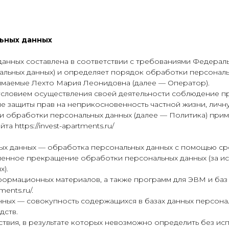
льных данных
нных составлена в соответствии с требованиями Федерально
нальных данных) и определяет порядок обработки персонал
имаемые Лехто Мария Леонидовна (далее — Оператор).
 условием осуществления своей деятельности соблюдение п
ле защиты прав на неприкосновенность частной жизни, личн
ии обработки персональных данных (далее — Политика) при
 https://invest-apartments.ru/
ных данных — обработка персональных данных с помощью сре
менное прекращение обработки персональных данных (за ис
).
нформационных материалов, а также программ для ЭВМ и баз
ents.ru/.
нных — совокупность содержащихся в базах данных персон
дств.
йствия, в результате которых невозможно определить без 