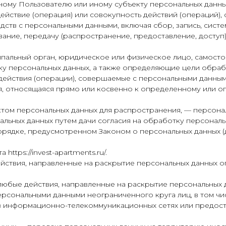
ому Пользователю или иному субъекту персональных данны
ействие (операция) или совокупность действий (операций)
дств с персональными данными, включая сбор, запись, сист
вание, передачу (распространение, предоставление, доступ)
ипальный орган, юридическое или физическое лицо, самосто
 персональных данных, а также определяющие цели обрабо
действия (операции), совершаемые с персональными данным
я, относящаяся прямо или косвенно к определенному или о
ктом персональных данных для распространения, — персона
альных данных путем дачи согласия на обработку персонал
орядке, предусмотренном Законом о персональных данных 
https://invest-apartments.ru/.
действия, направленные на раскрытие персональных данных 
 любые действия, направленные на раскрытие персональных 
персональными данными неограниченного круга лиц, в том ч
в информационно-телекоммуникационных сетях или предост