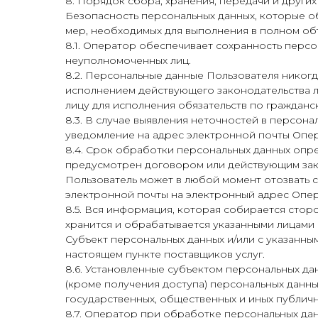
8. Порядок сбора, хранения, передачи и други
Безопасность персональных данных, которые о
мер, необходимых для выполнения в полном об
8.1. Оператор обеспечивает сохранность перс
неуполномоченных лиц.
8.2. Персональные данные Пользователя никогда
исполнением действующего законодательства ли
лицу для исполнения обязательств по гражданс
8.3. В случае выявления неточностей в персон
уведомление на адрес электронной почты Опера
8.4. Срок обработки персональных данных опр
предусмотрен договором или действующим зак
Пользователь может в любой момент отозвать 
электронной почты на электронный адрес Опера
8.5. Вся информация, которая собирается стор
хранится и обрабатывается указанными лицами
Субъект персональных данных и/или с указанным
настоящем пункте поставщиков услуг.
8.6. Установленные субъектом персональных да
(кроме получения доступа) персональных данны
государственных, общественных и иных публич
8.7. Оператор при обработке персональных да