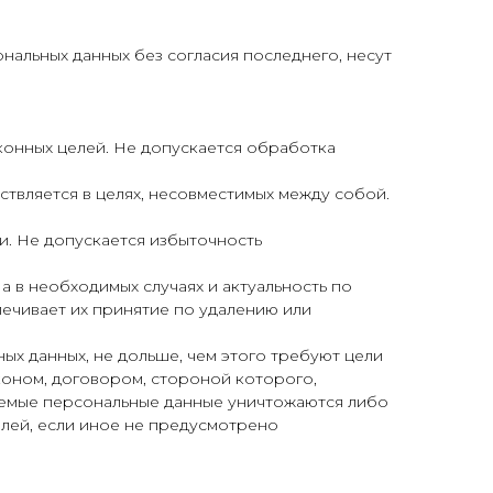
нальных данных без согласия последнего, несут
конных целей. Не допускается обработка
ствляется в целях, несовместимых между собой.
и. Не допускается избыточность
а в необходимых случаях и актуальность по
ечивает их принятие по удалению или
ых данных, не дольше, чем этого требуют цели
коном, договором, стороной которого,
аемые персональные данные уничтожаются либо
елей, если иное не предусмотрено