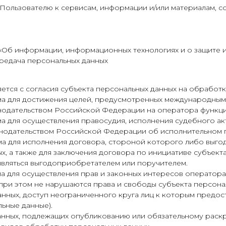
Пользователю к сервисам, информации и/или материалам, 
Об информации, информационных технологиях и о защите ин
редача персональных данных
яется с согласия субъекта персональных данных на обработк
има для достижения целей, предусмотренных международны
нодательством Российской Федерации на оператора функци
а для осуществления правосудия, исполнения судебного акт
онодательством Российской Федерации об исполнительном 
ма для исполнения договора, стороной которого либо выг
х, а также для заключения договора по инициативе субъект
являться выгодоприобретателем или поручителем.
а для осуществления прав и законных интересов оператора
при этом не нарушаются права и свободы субъекта персона
анных, доступ неограниченного круга лиц к которым предо
ьные данные).
данных, подлежащих опубликованию или обязательному раск