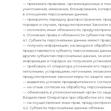
— принимать правовые, организационные и тех
уничтожения, изменения, блокирования, копир
в отношении персональных данных;
— прекратить передачу (распространение, пред
порядке и случаях, предусмотренных Законом о
— исполнять иные обязанности, предусмотренн
4. Основные права и обязанности субъектов п
4.1. Субъекты персональных данных имеют право
— получать информацию, касающуюся обработки
предоставляются субъекту персональных данны
другим субъектам персональных данных, за иск
информации и порядок ее получения установле
— требовать от оператора уточнения его персо
неполными, устаревшими, неточными, незаконн
предусмотренные законом меры по защите свои
— выдвигать условие предварительного согласи
— на отзыв согласия на обработку персональны
— обжаловать в уполномоченный орган по защи
бездействие Оператора при обработке его пер
— на осуществление иных прав, предусмотренн
4.2. Субъекты персональных данных обязаны: