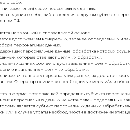
ые о себе;
ии, изменении) своих персональных данных.
е сведения о себе, либо сведения о другом субъекте персо
ьством РФ.
яется на законной и справедливой основе.
вается достижением конкретных, заранее определенных и за
сбора персональных данных.
содержащих персональные данные, обработка которых осуще
данные, которые отвечают целям их обработки.
ональных данных соответствуют заявленным целям обработк
шению к заявленным целям их обработки.
чивается точность персональных данных, их достаточность, 
анных. Оператор принимает необходимые меры и/или обесп
ется в форме, позволяющей определить субъекта персональн
анения персональных данных не установлен федеральным за
торому является субъект персональных данных. Обрабатыв
и или в случае утраты необходимости в достижении этих ц