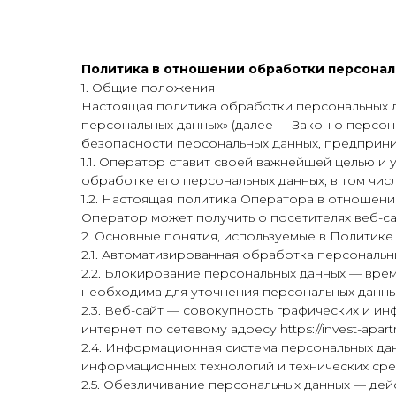
Политика в отношении обработки персона
1. Общие положения
Настоящая политика обработки персональных да
персональных данных» (далее — Закон о персо
безопасности персональных данных, предприн
1.1. Оператор ставит своей важнейшей целью и
обработке его персональных данных, в том чис
1.2. Настоящая политика Оператора в отношен
Оператор может получить о посетителях веб-сайта
2. Основные понятия, используемые в Политике
2.1. Автоматизированная обработка персональ
2.2. Блокирование персональных данных — вре
необходима для уточнения персональных данных
2.3. Веб-сайт — совокупность графических и и
интернет по сетевому адресу https://invest-apartm
2.4. Информационная система персональных да
информационных технологий и технических сре
2.5. Обезличивание персональных данных — де