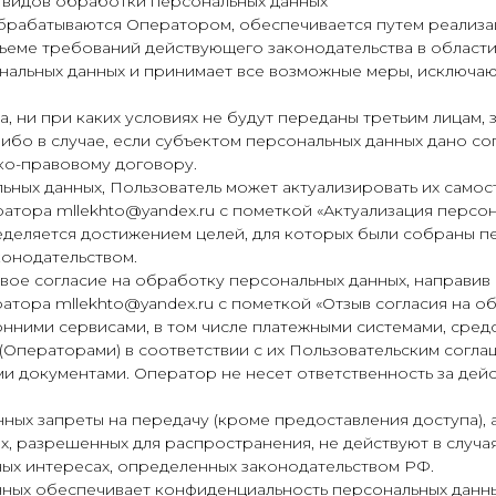
х видов обработки персональных данных
брабатываются Оператором, обеспечивается путем реализац
ъеме требований действующего законодательства в области
ональных данных и принимает все возможные меры, исключа
, ни при каких условиях не будут переданы третьим лицам, 
бо в случае, если субъектом персональных данных дано со
ко-правовому договору.
альных данных, Пользователь может актуализировать их само
тора mllekhto@yandex.ru с пометкой «Актуализация персон
еделяется достижением целей, для которых были собраны п
онодательством.
свое согласие на обработку персональных данных, направи
тора mllekhto@yandex.ru с пометкой «Отзыв согласия на о
онними сервисами, в том числе платежными системами, средс
 (Операторами) в соответствии с их Пользовательским согл
и документами. Оператор не несет ответственность за дейст
нных запреты на передачу (кроме предоставления доступа),
х, разрешенных для распространения, не действуют в случа
ных интересах, определенных законодательством РФ.
нных обеспечивает конфиденциальность персональных данны