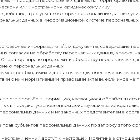
анных — передача персональных данных на территорию инос
ческому или иностранному юридическому лицу.
ые действия, в результате которых персональные данные ун
ональных данных в информационной системе персональных 
достоверные информацию и/или документы, содержащие пер
ных согласия на обработку персональных данных, а также, 
 Оператор вправе продолжить обработку персональных данн
коне о персональных данных;
нь мер, необходимых и достаточных для обеспечения выпо
ствии с ним нормативными правовыми актами, если иное не
х по его просьбе информацию, касающуюся обработки его 
ных в порядке, установленном действующим законодательс
персональных данных и их законных представителей в соот
 прав субъектов персональных данных по запросу этого о
 неограниченный доступ к настоящей Политике в отношени