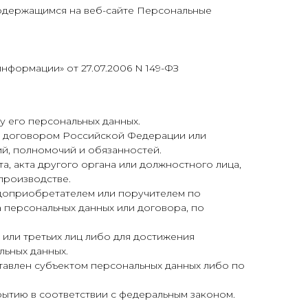
содержащимся на веб-сайте Персональные
формации» от 27.07.2006 N 149-ФЗ
у его персональных данных.
м договором Российской Федерации или
й, полномочий и обязанностей.
а, акта другого органа или должностного лица,
производстве.
одоприобретателем или поручителем по
а персональных данных или договора, по
 или третьих лиц либо для достижения
льных данных.
ставлен субъектом персональных данных либо по
рытию в соответствии с федеральным законом.